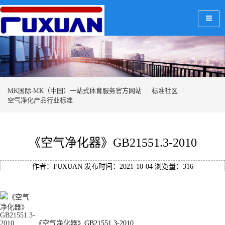
MK国际-MK（中国）一站式体育服务官方网站
标准社区
空气净化产品行业标准
《空气净化器》GB21551.3-2010
作者：FUXUAN 发布时间：2021-10-04 浏览量：
316
《
空气
净化器
》GB21551.3-2010