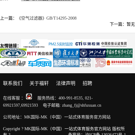
上一篇：
《空气过滤器》GB/T14295-2008
下一篇：暂无
友情链接：
联系我们
关于福轩
法律声明
招聘
在线客服 ：
服务热线：400-991-8535, 021-
69921597,69921593 电子邮箱: zhang_fj@shfuxuan.cn
公司地址：MK国际-MK（中国）一站式体育服务官方网站
Copyright ? MK国际-MK（中国）一站式体育服务官方网站 版权所
有 ?
备案号：沪ICP备 13026472号-1